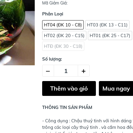
Mã Giảm Giá:
Phân Loại
HT04 (ĐK 10 - C8)
HT03 (ĐK 13 - C11)
HT02 (ĐK 20 - C15)
HT01 (ĐK 25 - C17)
HTĐ (ĐK 30 - C18)
Số lượng:
–
+
Thêm vào giỏ
Mua ngay
THÔNG TIN SẢN PHẨM
- Công dụng : Chậu thuỷ tinh với hình dáng 
trông các loại cây thuỷ tinh . và cấm hoa đề