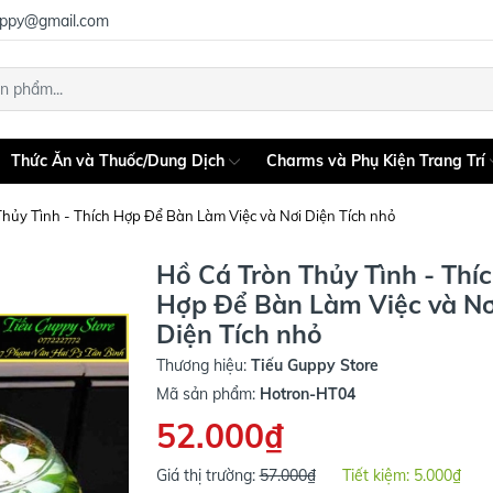
uppy@gmail.com
Thức Ăn và Thuốc/Dung Dịch
Charms và Phụ Kiện Trang Trí
hủy Tình - Thích Hợp Để Bàn Làm Việc và Nơi Diện Tích nhỏ
Hồ Cá Tròn Thủy Tình - Thí
Hợp Để Bàn Làm Việc và Nơ
Diện Tích nhỏ
Thương hiệu:
Tiếu Guppy Store
Mã sản phẩm:
Hotron-HT04
52.000₫
Giá thị trường:
57.000₫
Tiết kiệm:
5.000₫