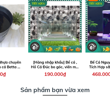
 Nhựa chuyên
[Hàng nhập khẩu] Bể cá ,
Bể Cá Ngu
 cá Betta KT
Hồ Cá Đúc bo góc, viền mài
Tích Hợp sẵ
6cm
vi tính, Kính trong suốt,
T240F - T2
00₫
190.000₫
468.00
nhiều kích thước
T
Sản phẩm bạn vừa xem