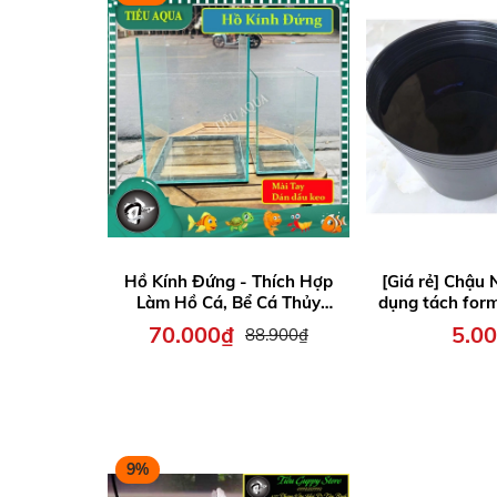
Hồ Kính Đứng - Thích Hợp
[Giá rẻ] Chậu
Làm Hồ Cá, Bể Cá Thủy
dụng tách form
Sinh, Hồ Kính Trưng Bày
20x1
70.000₫
5.0
88.900₫
9%