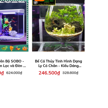
yên Bộ SOBO -
Bể Cá Thủy Tinh Hình Dạng
Bể Cá Th
n Lọc và Đèn -
Ly Có Chân - Kiểu Dáng
Tròn - T
90F - T390F -
Đẹp, Tinh Tế, Phù Hợp
làm Thủy 
0₫
246.500₫
198.
624.000₫
328.800₫
490F
Trang Trí