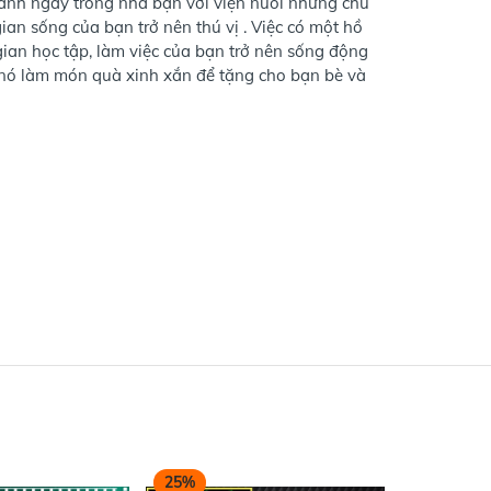
xanh ngay trong nhà bạn với viện nuôi những chú
an sống của bạn trở nên thú vị . Việc có một hồ
gian học tập, làm việc của bạn trở nên sống động
 nó làm món quà xinh xắn để tặng cho bạn bè và
25%
25%