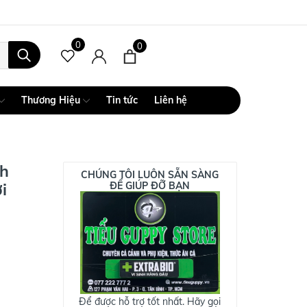
0
0
Thương Hiệu
Tin tức
Liên hệ
ch
CHÚNG TÔI LUÔN SẴN SÀNG
i
ĐỂ GIÚP ĐỠ BẠN
Để được hỗ trợ tốt nhất. Hãy gọi