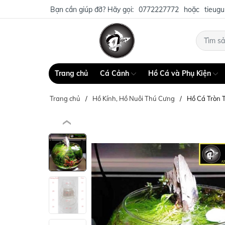
Bạn cần giúp đỡ? Hãy gọi:
0772227772
hoặc
tieug
Trang chủ
Cá Cảnh
Hồ Cá và Phụ Kiện
Trang chủ
Hồ Kính, Hồ Nuôi Thú Cưng
Hồ Cá Tròn T