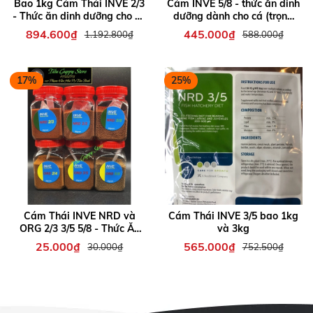
Bao 1kg Cám Thái INVE 2/3
Cám INVE 5/8 - thức ăn dinh
- Thức ăn dinh dưỡng cho cá
dưỡng dành cho cá (trọng
con
lượng 1kg và 3kg)
894.600₫
445.000₫
1.192.800₫
588.000₫
17%
25%
Cám Thái INVE NRD và
Cám Thái INVE 3/5 bao 1kg
ORG 2/3 3/5 5/8 - Thức Ăn
và 3kg
Chuyên Dụng cho Cá Cảnh
25.000₫
565.000₫
30.000₫
752.500₫
Nhỏ