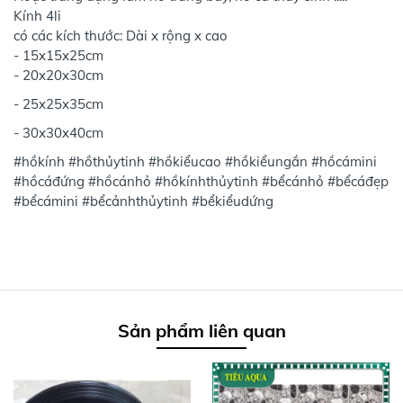
Kính 4li
có các kích thước: Dài x rộng x cao
- 15x15x25cm
- 20x20x30cm
- 25x25x35cm
- 30x30x40cm
#hồkính #hồthủytinh #hồkiểucao #hồkiểungắn #hồcámini
#hồcáđứng #hồcánhỏ #hồkínhthủytinh #bểcánhỏ #bểcáđẹp
#bểcámini #bểcảnhthủytinh #bểkiểudứng
Sản phẩm liên quan