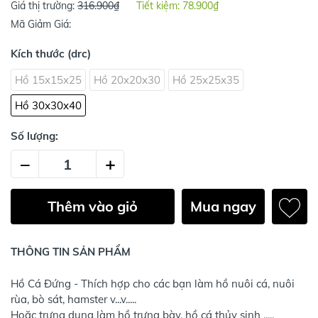
Giá thị trường:
316.900₫
Tiết kiệm:
78.900₫
Mã Giảm Giá:
Kích thước (drc)
Hồ 15x15x25
Hồ 20x20x30
Hồ 25x25x35
Hồ 30x30x40
Số lượng:
–
+
Thêm vào giỏ
Mua ngay
THÔNG TIN SẢN PHẨM
Hồ Cá Đứng - Thích hợp cho các bạn làm hồ nuôi cá, nuôi
rùa, bò sát, hamster v...v.....
Hoặc trưng dụng làm hồ trưng bày, hồ cá thủy sinh .....