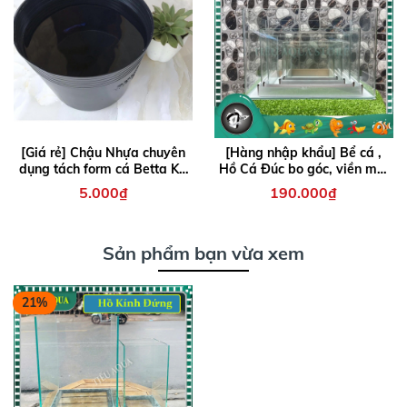
[Giá rẻ] Chậu Nhựa chuyên
[Hàng nhập khẩu] Bể cá ,
dụng tách form cá Betta KT
Hồ Cá Đúc bo góc, viền mài
20x16cm
vi tính, Kính trong suốt, nhiều
5.000₫
190.000₫
kích thước
Sản phẩm bạn vừa xem
21%