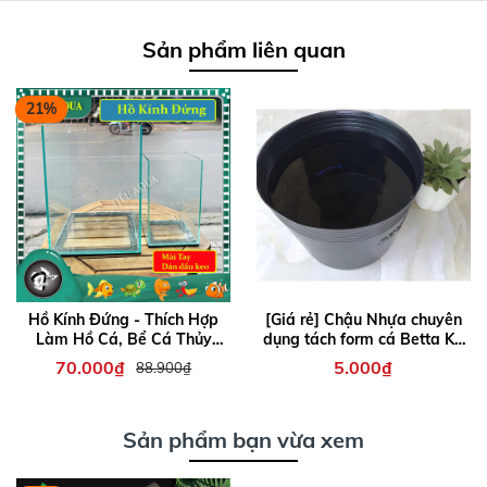
Sản phẩm liên quan
21%
Hồ Kính Đứng - Thích Hợp
[Giá rẻ] Chậu Nhựa chuyên
Làm Hồ Cá, Bể Cá Thủy
dụng tách form cá Betta KT
Sinh, Hồ Kính Trưng Bày
20x16cm
70.000₫
5.000₫
88.900₫
Sản phẩm bạn vừa xem