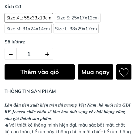
Kích Cỡ
Size XL: 58x33x19cm
Size S: 25x17x12cm
Size M: 31x24x14cm
Size L: 38x29x17cm
Số lượng:
–
+
Thêm vào giỏ
Mua ngay
THÔNG TIN SẢN PHẨM
𝑳𝒂̂̀𝒏 đ𝒂̂̀𝒖 𝒕𝒊𝒆̂𝒏 𝒙𝒖𝒂̂́𝒕 𝒉𝒊𝒆̣̂𝒏 𝒕𝒓𝒆̂𝒏 𝒕𝒉𝒊̣ 𝒕𝒓𝒖̛𝒐̛̀𝒏𝒈 𝑽𝒊𝒆̣̂𝒕 𝑵𝒂𝒎, 𝒉𝒐̂̀ 𝒏𝒖𝒐̂𝒊 𝒓𝒖̀𝒂 𝑮𝑰𝑨́
𝑹𝑬̉ 𝑱𝒆𝒏𝒆𝒄𝒂 𝒄𝒉𝒂̆́𝒄 𝒄𝒉𝒂̆́𝒏 𝒔𝒆̃ 𝒍𝒂̀𝒎 𝒃𝒂̣𝒏 𝒕𝒉𝒂̂́𝒕 𝒗𝒐̣𝒏𝒈 𝒗𝒆̂̀ 𝒄𝒉𝒂̂́𝒕 𝒍𝒖̛𝒐̛̣𝒏𝒈 𝒄𝒖̃𝒏𝒈
𝒏𝒉𝒖̛ 𝒈𝒊𝒂́ 𝒕𝒉𝒂̀𝒏𝒉 𝒔𝒂̉𝒏 𝒑𝒉𝒂̂̉𝒎.
🔥Với thiết kế thông minh hiện đại, màu sắc bắt mắt, chất
liệu an toàn, bể rùa này không chỉ là một chiếc bể rùa thông