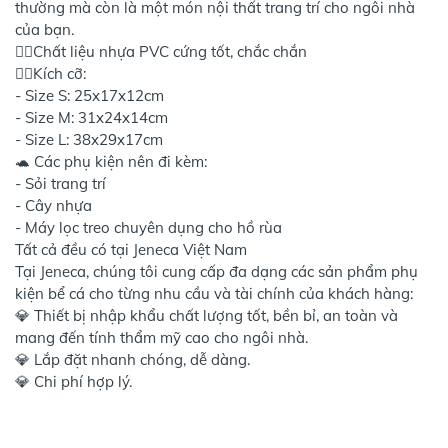
thường mà còn là một món nội thất trang trí cho ngôi nhà
của bạn.
👉🏻Chất liệu nhựa PVC cứng tốt, chắc chắn
👉🏻Kích cỡ:
- Size S: 25x17x12cm
- Size M: 31x24x14cm
- Size L: 38x29x17cm
🐢 Các phụ kiện nên đi kèm:
- Sỏi trang trí
- Cây nhựa
- Máy lọc treo chuyên dụng cho hồ rùa
Tất cả đều có tại Jeneca Việt Nam
Tại Jeneca, chúng tôi cung cấp đa dạng các sản phẩm phụ
kiện bể cá cho từng nhu cầu và tài chính của khách hàng:
💎 Thiết bị nhập khẩu chất lượng tốt, bền bỉ, an toàn và
mang đến tính thẩm mỹ cao cho ngôi nhà.
💎 Lắp đặt nhanh chóng, dễ dàng.
💎 Chi phí hợp lý.