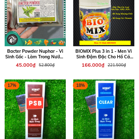
Bacter Powder Nuphar - Vi
BIOMIX Plus 3 in 1 - Men Vi
Sinh Gốc - Làm Trong Nước -
Sinh Đậm Đặc Cho Hồ Cá,
Giải Quyết Tảo Xanh
Tép, Thủy Sinh (Hủ
45.000₫
166.000₫
52.800₫
221.500₫
100gram)
17%
18%