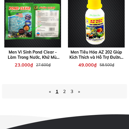
Men Vi Sinh Pond Clear -
Men Tiêu Hóa AZ 202 Giúp
Làm Trong Nước, Khử Mùi
Kích Thích và Hỗ Trợ Đường
Hôi Tanh
Tiêu Hóa Cho Cá
23.000₫
49.000₫
27.600₫
58.500₫
«
1
2
3
»