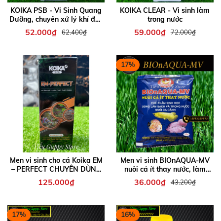
KOIKA PSB - Vi Sinh Quang
KOIKA CLEAR - Vi sinh làm
Dưỡng, chuyên xử lý khí độc
trong nước
bể cá
52.000₫
59.000₫
62.400₫
72.000₫
17%
Men vi sinh cho cá Koika EM
Men vi sinh BIOnAQUA-MV
– PERFECT CHUYÊN DÙNG
nuôi cá ít thay nước, làm
CHO THỦY SINH
trong nước bể cá
125.000₫
36.000₫
43.200₫
17%
16%