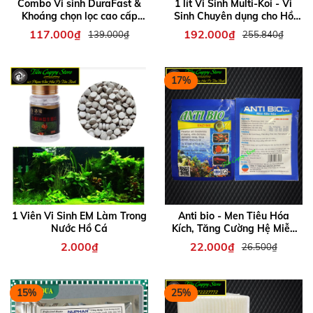
Combo Vi sinh DuraFast &
1 lít Vi Sinh Multi-Koi - Vi
Khoáng chọn lọc cao cấp
Sinh Chuyên dụng cho Hồ
EcoTrace xử lý độc tố cho hồ
Cá Koi đến từ cty MULTIBIO
117.000₫
192.000₫
139.000₫
255.840₫
cá. Chai 300ml
17%
1 Viên Vi Sinh EM Làm Trong
Anti bio - Men Tiêu Hóa
Nước Hồ Cá
Kích, Tăng Cường Hệ Miễn
Dịch Cho Cá
2.000₫
22.000₫
26.500₫
15%
25%