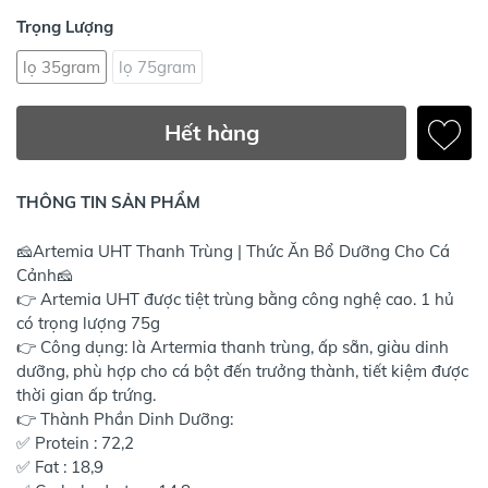
Trọng Lượng
lọ 35gram
lọ 75gram
Hết hàng
THÔNG TIN SẢN PHẨM
🧀Artemia UHT Thanh Trùng | Thức Ăn Bổ Dưỡng Cho Cá
Cảnh🧀
👉 Artemia UHT được tiệt trùng bằng công nghệ cao. 1 hủ
có trọng lượng 75g
👉 Công dụng: là Artermia thanh trùng, ấp sẵn, giàu dinh
dưỡng, phù hợp cho cá bột đến trưởng thành, tiết kiệm được
thời gian ấp trứng.
👉 Thành Phần Dinh Dưỡng:
✅ Protein : 72,2
✅ Fat : 18,9