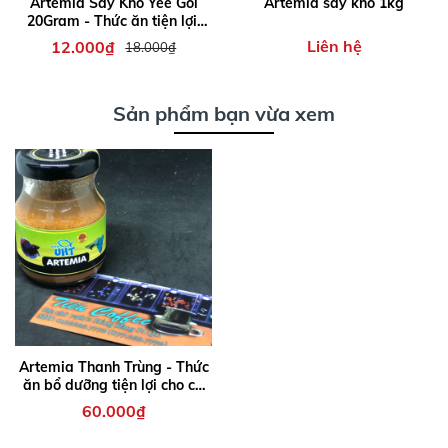
Artemia Sấy Khô Yee Gói
Artemia sấy khô 1kg
20Gram - Thức ăn tiện lợi,
cho ăn trực tiếp, bổ sung
Liên hệ
12.000₫
18.000₫
chất dinh dưỡng cho cá bảy
màu , cá cảnh nhỏ...
Sản phẩm bạn vừa xem
Artemia Thanh Trùng - Thức
ăn bổ dưỡng tiện lợi cho cá
cảnh
60.000₫