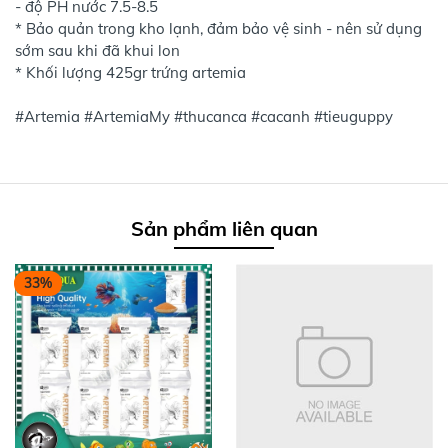
- độ PH nước 7.5-8.5
* Bảo quản trong kho lạnh, đảm bảo vệ sinh - nên sử dụng
sớm sau khi đã khui lon
* Khối lượng 425gr trứng artemia
#Artemia #ArtemiaMy #thucanca #cacanh #tieuguppy
Sản phẩm liên quan
33%