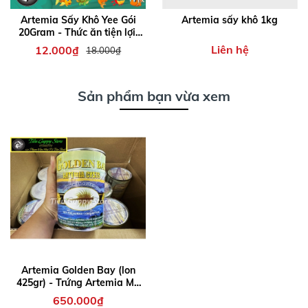
Artemia Sấy Khô Yee Gói
Artemia sấy khô 1kg
20Gram - Thức ăn tiện lợi,
cho ăn trực tiếp, bổ sung
Liên hệ
12.000₫
18.000₫
chất dinh dưỡng cho cá bảy
màu , cá cảnh nhỏ...
Sản phẩm bạn vừa xem
Artemia Golden Bay (lon
425gr) - Trứng Artemia Mỹ
Chất Lượng nở Cao, Thời
650.000₫
gian thu hoạch nhanh chóng