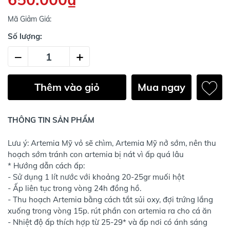
Mã Giảm Giá:
Số lượng:
–
+
Thêm vào giỏ
Mua ngay
THÔNG TIN SẢN PHẨM
Lưu ý: Artemia Mỹ vỏ sẽ chìm, Artemia Mỹ nở sớm, nên thu
hoạch sớm tránh con artemia bị nát vì ấp quá lâu
* Hướng dẫn cách ấp:
- Sử dụng 1 lít nước với khoảng 20-25gr muối hột
- Ấp liên tục trong vòng 24h đồng hồ.
- Thu hoạch Artemia bằng cách tắt sủi oxy, đợi trứng lắng
xuống trong vòng 15p. rút phần con artemia ra cho cá ăn
- Nhiệt độ ấp thích hợp từ 25-29* và ấp nơi có ánh sáng