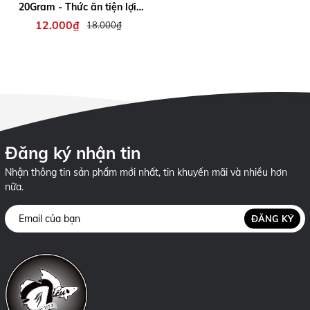
20Gram - Thức ăn tiện lợi,
cho ăn trực tiếp, bổ sung
12.000₫
18.000₫
chất dinh dưỡng cho cá bảy
màu , cá cảnh nhỏ...
Đăng ký nhận tin
Nhận thông tin sản phẩm mới nhất, tin khuyến mãi và nhiều hơn
nữa.
ĐĂNG KÝ