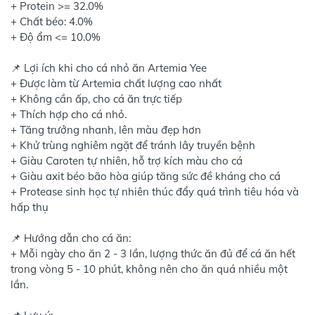
+ Protein >= 32.0%
+ Chất béo: 4.0%
+ Độ ẩm <= 10.0%
📌 Lợi ích khi cho cá nhỏ ăn Artemia Yee
+ Được làm từ Artemia chất lượng cao nhất
+ Không cần ấp, cho cá ăn trực tiếp
+ Thích hợp cho cá nhỏ.
+ Tăng trưởng nhanh, lên màu đẹp hơn
+ Khử trùng nghiêm ngặt để tránh lây truyền bệnh
+ Giàu Caroten tự nhiên, hỗ trợ kích màu cho cá
+ Giàu axit béo bão hòa giúp tăng sức đề kháng cho cá
+ Protease sinh học tự nhiên thúc đẩy quá trình tiêu hóa và
hấp thụ
📌 Hướng dẫn cho cá ăn:
+ Mỗi ngày cho ăn 2 - 3 lần, lượng thức ăn đủ để cá ăn hết
trong vòng 5 - 10 phút, không nên cho ăn quá nhiều một
lần.