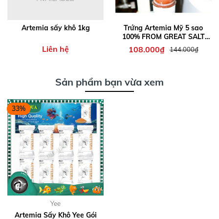
Artemia sấy khô 1kg
Trứng Artemia Mỹ 5 sao
100% FROM GREAT SALT
LAKE U.S.A
Liên hệ
108.000₫
144.000₫
Sản phẩm bạn vừa xem
33%
Yee
Artemia Sấy Khô Yee Gói