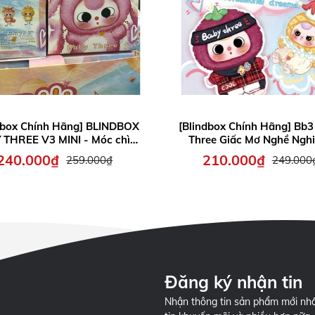
dbox Chính Hãng] BLINDBOX
[Blindbox Chính Hãng] Bb3
REE V3 MINI - Móc chìa
Three Giấc Mơ Nghề Ngh
khóa, Quà tặng cho bé
Professional Dreamers - Qu
240.000₫
210.000₫
259.000₫
249.000
cho bé
Đăng ký nhận tin
Nhận thông tin sản phẩm mới nhấ