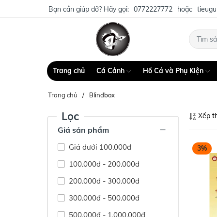
Bạn cần giúp đỡ? Hãy gọi:
0772227772
hoặc
tieug
Trang chủ
Cá Cảnh
Hồ Cá và Phụ Kiện
Trang chủ
Blindbox
Lọc
Xếp t
Giá sản phẩm
Giá dưới 100.000đ
3%
100.000đ - 200.000đ
200.000đ - 300.000đ
300.000đ - 500.000đ
500.000đ - 1.000.000đ