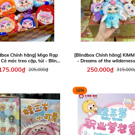
ndbox Chính hãng] Migo Rạp
[Blindbox Chính hãng] KIM
 Có móc treo cặp, túi - Blind
- Dreams of the wilderness
ox Migo Draeam Circus
mơ hoang dã - Quà tặng c
175.000₫
250.000₫
205.000₫
315.000
16%