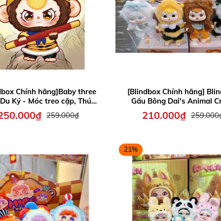
dbox Chính hãng]Baby three
[Blindbox Chính hãng] Bli
 Du Ký - Móc treo cặp, Thú
Gấu Bông Dai's Animal C
Bông quà tặng cho bé
Party - quà tặng cho b
250.000₫
210.000₫
259.000₫
259.000
21%