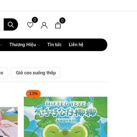
0
0
Thương Hiệu
Tin tức
Liên hệ
ao
Giá cao xuống thấp
13%