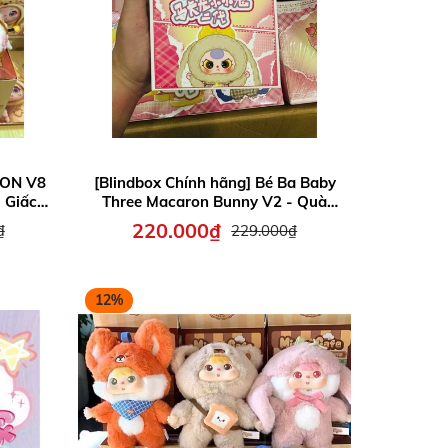
MON V8
[Blindbox Chính hãng] Bé Ba Baby
 Giấc
Three Macaron Bunny V2 - Quà
ho bé
tặng cho bé
220.000₫
₫
229.000₫
12%