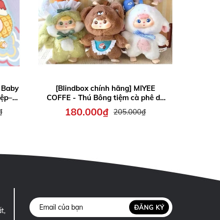
 Baby
[Blindbox chính hãng] MIYEE
iệp–
COFFE - Thú Bông tiệm cà phê dễ
à tặng
thương - Quà tặng cho Bé, Móc
180.000₫
₫
205.000₫
treo cặp ...
ĐĂNG KÝ
t,