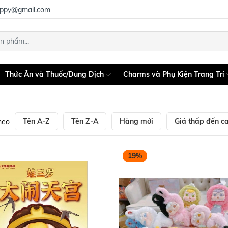
uppy@gmail.com
Thức Ăn và Thuốc/Dung Dịch
Charms và Phụ Kiện Trang Trí
Tên A-Z
Tên Z-A
Hàng mới
Giá thấp đến c
heo
19%