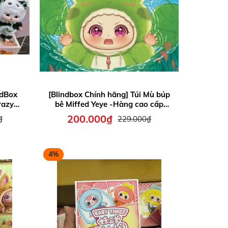
ndBox
[Blindbox Chính hãng] Túi Mù búp
razy
bê Miffed Yeye -Hàng cao cấp
é
chính hãng quà tặng cho bé
200.000₫
₫
229.000₫
4%